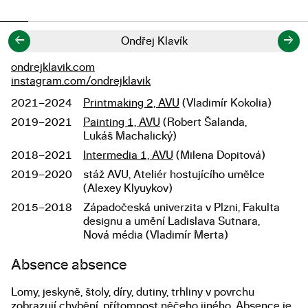
←
→
Ondřej Klavík
ondrejklavik.com
Links
instagram.com/ondrejklavik
2021–2024
Printmaking 2, AVU
(Vladimír Kokolia)
Studies
2019–2021
Painting 1, AVU
(Robert Šalanda,
Lukáš Machalický)
2018–2021
Intermedia 1, AVU
(Milena Dopitová)
2019–2020
stáž AVU, Ateliér hostujícího umělce
(Alexey Klyuykov)
2015–2018
Západočeská univerzita v Plzni, Fakulta
designu a umění Ladislava Sutnara,
Nová média (Vladimír Merta)
About the work
Absence absence
Lomy, jeskyně, štoly, díry, dutiny, trhliny v povrchu
zobrazují chybění, přítomnost něčeho jiného. Absence je