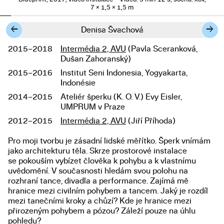
7 × 1,5 × 1,5 m
←
→
Denisa Švachová
2015–2018
Intermédia 2, AVU
(Pavla Sceranková,
Studium
Dušan Zahoranský)
2015–2016
Institut Seni Indonesia, Yogyakarta,
Indonésie
2014–2015
Ateliér šperku (K. O. V.) Evy Eisler,
UMPRUM v Praze
2012–2015
Intermédia 2, AVU
(Jiří Příhoda)
Pro moji tvorbu je zásadní lidské měřítko. Šperk vnímám
Popis diplomové práce
jako architekturu těla. Skrze prostorové instalace
se pokouším vybízet člověka k pohybu a k vlastnímu
uvědomění. V současnosti hledám svou polohu na
rozhraní tance, divadla a performance. Zajímá mě
hranice mezi civilním pohybem a tancem. Jaký je rozdíl
mezi tanečními kroky a chůzí? Kde je hranice mezi
přirozeným pohybem a pózou? Záleží pouze na úhlu
pohledu?