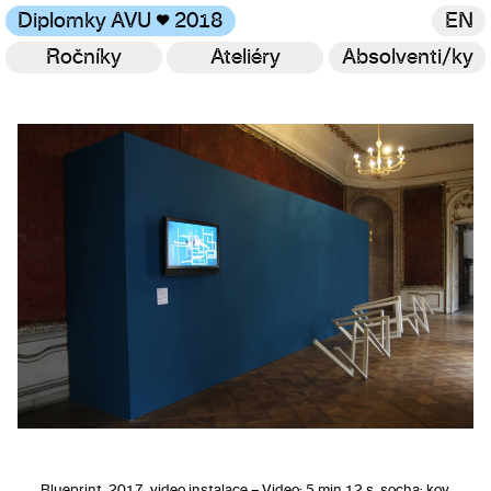
Diplomky AVU
♥
2018
EN
Ročníky
Ateliéry
Absolventi/ky
Galerie
Blueprint, 2017, video instalace – Video: 5 min 12 s, socha: kov,