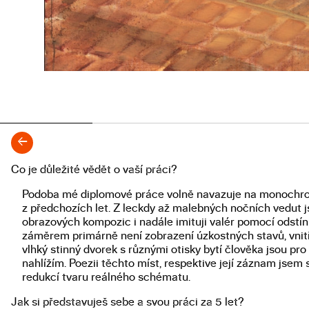
←
Co je důležité vědět o vaší práci?
Popis diplomové práce
Podoba mé diplomové práce volně navazuje na monochro
z předchozích let. Z leckdy až malebných nočních vedut js
obrazových kompozic i nadále imituji valér pomocí odstín
záměrem primárně není zobrazení úzkostných stavů, vnitřn
vlhký stinný dvorek s různými otisky bytí člověka jsou pr
nahlížím. Poezii těchto míst, respektive její záznam jsem
redukcí tvaru reálného schématu.
Jak si představuješ sebe a svou práci za 5 let?