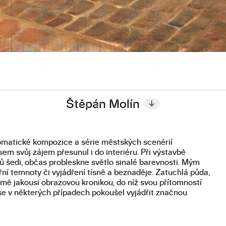
Štěpán Molín
↓
matické kompozice a série městských scenérií
em svůj zájem přesunul i do interiéru. Při výstavbě
ů šedi, občas probleskne světlo sinalé barevnosti. Mým
í temnoty či vyjádření tísně a beznaděje. Zatuchlá půda,
o mě jakousi obrazovou kronikou, do níž svou přítomností
 se v některých případech pokoušel vyjádřit značnou