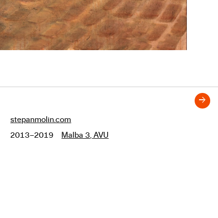
→
stepanmolin.com
Odkazy
2013–2019
Malba 3, AVU
Studium