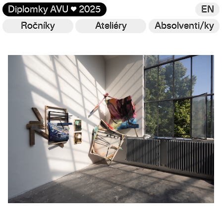
Diplomky AVU
♥
2025
EN
Ročníky
Ateliéry
Absolventi/ky
Galerie