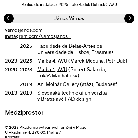
Pohled do instalace, 2025, foto Radek Dětinský, AVU
←
→
János Vámos
vamosjanos.com
Odkazy
instagram.com/vamosjanos_
2025
Faculdade de Belas-Artes da
Studium
Universidade de Lisboa, Erasmus+
2023–2025
Malba 4, AVU
(Marek Meduna, Petr Dub)
2020–2023
Malba 1, AVU
(Robert Šalanda,
Lukáš Machalický)
2019
Ani Molnár Gallery (stáž), Budapešť
2013–2019
Slovenská technická univerzita
v Bratislavě FAD, design
Popis diplomové práce
Medziprostor
© 2023
Akademie výtvarných umění v Praze
U Akademie 4, 170 00, Praha 7
Kontakt