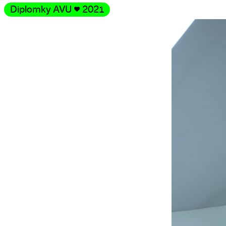
Diplomky AVU
♥
2021
Galerie