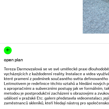
←
open plan
Popis diplomové práce
Tereza Darmovzalová se ve své umělecké praxi dlouhodobě
vycházejících z každodenní reality. Instalace a videa využívá
které pramení z podmínek současného světa definovaného ne
Leitmotivem je redefinice těchto vztahů a hledání nových
s apropriačními a subverzními postupy jak ve formálním, tak
metodou je postprodukční zacházení s obrazovými a zvukový
událostí v pražské Etc. galerii představila videoinstalaci, 
zaměstnanců skleníků, kteří hledají nástroj pro společensk