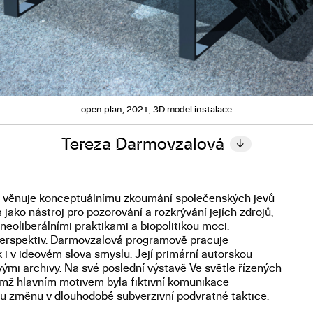
open plan, 2021, 3D model instalace
Tereza Darmovzalová
↓
 věnuje konceptuálnímu zkoumání společenských jevů
 jako nástroj pro pozorování a rozkrývání jejích zdrojů,
oliberálními praktikami a biopolitikou moci.
 perspektiv. Darmovzalová programově pracuje
 i v ideovém slova smyslu. Její primární autorskou
mi archivy. Na své poslední výstavě Ve světle řízených
jejímž hlavním motivem byla fiktivní komunikace
ou změnu v dlouhodobé subverzivní podvratné taktice.