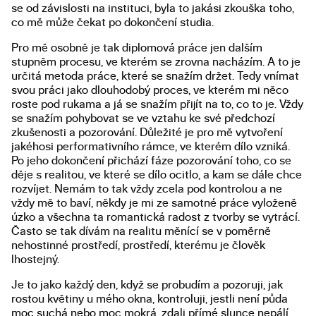
se od závislosti na instituci, byla to jakási zkouška toho,
co mě může čekat po dokončení studia.
Pro mě osobně je tak diplomová práce jen dalším
stupněm procesu, ve kterém se zrovna nacházím. A to je
určitá metoda práce, které se snažím držet. Tedy vnímat
svou práci jako dlouhodobý proces, ve kterém mi něco
roste pod rukama a já se snažím přijít na to, co to je. Vždy
se snažím pohybovat se ve vztahu ke své předchozí
zkušenosti a pozorování. Důležité je pro mě vytvoření
jakéhosi performativního rámce, ve kterém dílo vzniká.
Po jeho dokončení přichází fáze pozorování toho, co se
děje s realitou, ve které se dílo ocitlo, a kam se dále chce
rozvíjet. Nemám to tak vždy zcela pod kontrolou a ne
vždy mě to baví, někdy je mi ze samotné práce vyloženě
úzko a všechna ta romantická radost z tvorby se vytrácí.
Často se tak dívám na realitu měnící se v poměrně
nehostinné prostředí, prostředí, kterému je člověk
lhostejný.
Je to jako každý den, když se probudím a pozoruji, jak
rostou květiny u mého okna, kontroluji, jestli není půda
moc suchá nebo moc mokrá, zdali přímé slunce nepálí