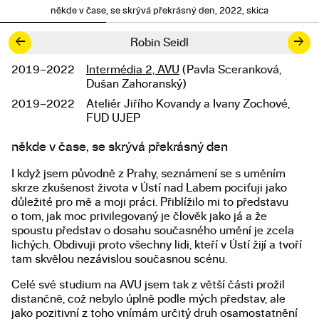
někde v čase, se skrývá překrásný den, 2022, skica
←
→
Robin Seidl
2019–2022
Intermédia 2, AVU
(Pavla Sceranková,
Studium
Dušan Zahoranský)
2019–2022
Ateliér Jiřího Kovandy a Ivany Zochové,
FUD UJEP
někde v čase, se skrývá překrásný den
Popis diplomové práce
I když jsem původně z Prahy, seznámení se s uměním
skrze zkušenost života v Ústí nad Labem pociťuji jako
důležité pro mě a moji práci. Přiblížilo mi to představu
o tom, jak moc privilegovaný je člověk jako já a že
spoustu představ o dosahu současného umění je zcela
lichých. Obdivuji proto všechny lidi, kteří v Ústí žijí a tvoří
tam skvělou nezávislou současnou scénu.
Celé své studium na AVU jsem tak z větší části prožil
distančně, což nebylo úplně podle mých představ, ale
jako pozitivní z toho vnímám určitý druh osamostatnění