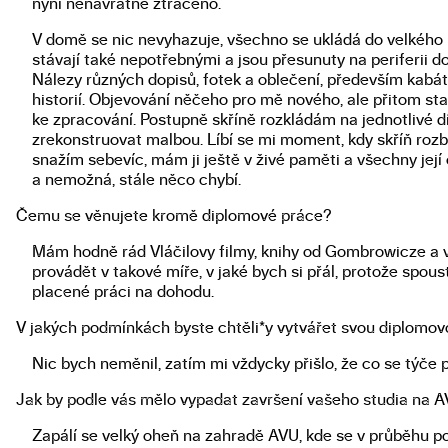
nyní nenávratně ztraceno.
V domě se nic nevyhazuje, všechno se ukládá do velkého 
stávají také nepotřebnými a jsou přesunuty na periferii 
Nálezy různých dopisů, fotek a oblečení, především kabát
historií. Objevování něčeho pro mě nového, ale přitom st
ke zpracování. Postupně skříně rozkládám na jednotlivé dí
zrekonstruovat malbou. Líbí se mi moment, kdy skříň rozbij
snažím sebevíc, mám ji ještě v živé paměti a všechny její
a nemožná, stále něco chybí.
Čemu se věnujete kromě diplomové práce?
Mám hodně rád Vláčilovy filmy, knihy od Gombrowicze a vy
provádět v takové míře, v jaké bych si přál, protože spo
placené práci na dohodu.
V jakých podmínkách byste chtěli*y vytvářet svou diplomov
Nic bych neměnil, zatím mi vždycky přišlo, že co se týče po
Jak by podle vás mělo vypadat završení vašeho studia na 
Zapálí se velký oheň na zahradě AVU, kde se v průběhu p