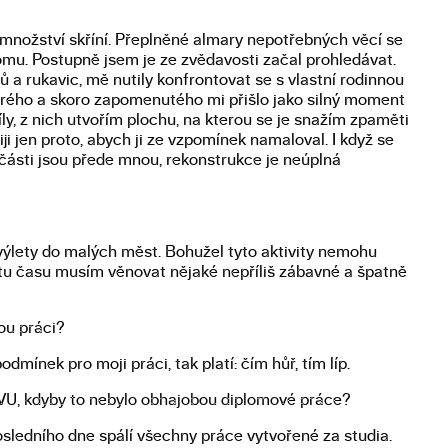
množství skříní. Přeplněné almary nepotřebných věcí se
domu. Postupně jsem je ze zvědavosti začal prohledávat.
ů a rukavic, mě nutily konfrontovat se s vlastní rodinnou
arého a skoro zapomenutého mi přišlo jako silný moment
ly, z nich utvořím plochu, na kterou se je snažím zpaměti
i jen proto, abych ji ze vzpomínek namaloval. I když se
 části jsou přede mnou, rekonstrukce je neúplná
́lety do malých měst. Bohužel tyto aktivity nemohu
ustu času musím věnovat nějaké nepříliš zábavné a špatně
ou práci?
dmínek pro moji práci, tak platí: čím hůř, tím líp.
AVU, kdyby to nebylo obhajobou diplomové práce?
osledního dne spálí všechny práce vytvořené za studia.