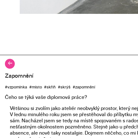
←
Zapomnění
Popis diplomové práce
#vzpomínka #místo #skříň #skrýš #zapomnění
Čeho se týká vaše diplomová práce?
Většinou si zvolím jako ateliér neobvyklý prostor, který 
V lednu minulého roku jsem se přestěhoval do příbytku m
sám. Nacházel jsem se tedy na místě spojovaném s radostn
nešťastným okolnostem pozměněno. Stejně jako u předcho
absence, ale nově taky nostalgie. Dojmem něčeho, co mi b