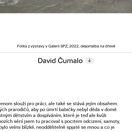
Fotka z výstavy v Galerii SPZ, 2022, olejomalba na dřevě
David Čumalo
↓
nejenom slouží pro práci, ale také se stává jejím obsahem.
ých prarodičů, aby po úmrtí babičky nebyl děda v domě
ým dětstvím a dospíváním, které je teď ale kvůli
zích sérií jsem tu pracoval s pocitem odcizení, samoty,
ylo velmi blízké, neoddělitelně spjaté se mnou a co je