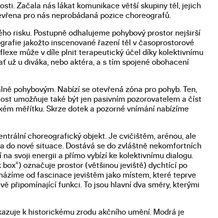
osti. Začala nás lákat komunikace větší skupiny těl, jejich
tevřena pro nás neprobádaná pozice choreografů.
o risku. Postupně odhalujeme pohybový prostor nejširší
ografie jakožto inscenované řazení těl v časoprostorové
flexe může v díle plnit terapeutický účel díky kolektivnímu
ť už u diváka, nebo aktéra, a s tím spojené obohacení
tálně pohybovým. Nabízí se otevřená zóna pro pohyb. Ten,
atost umožňuje také být jen pasivním pozorovatelem a číst
elkém měřítku. Skrze dotek a pozorné vnímání nabízíme
trální choreografický objekt. Je cvičištěm, arénou, ale
áka do nové situace. Dostává se do zvláštně nekomfortních
na svoji energii a přímo vybízí ke kolektivnímu dialogu.
 box“) označuje prostor (většinou jeviště) dychtící po
echázíme od fascinace jevištěm jako místem, které teprve
ě připomínající funkci. To jsou hlavní dva směry, kterými
kazuje k historickému zrodu akčního umění. Modrá je