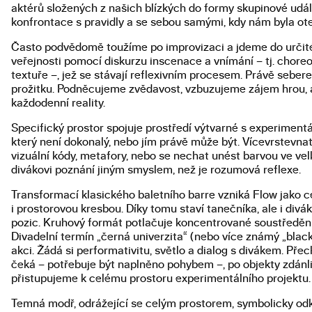
aktérů složených z našich blízkých do formy skupinové udál
konfrontace s pravidly a se sebou samými, kdy nám byla o
Často podvědomě toužíme po improvizaci a jdeme do určitéh
veřejnosti pomocí diskurzu inscenace a vnímání – tj. chore
textuře –, jež se stávají reflexivním procesem. Právě sebere
prožitku. Podněcujeme zvědavost, vzbuzujeme zájem hrou, a
každodenní reality.
Specifický prostor spojuje prostředí výtvarné s experimen
který není dokonalý, nebo jím právě může být. Vícevrstevn
vizuální kódy, metafory, nebo se nechat unést barvou ve v
divákovi poznání jiným smyslem, než je rozumová reflexe.
Transformací klasického baletního barre vzniká Flow jako cen
i prostorovou kresbou. Díky tomu staví tanečníka, ale i div
pozic. Kruhový formát potlačuje koncentrované soustředění 
Divadelní termín „černá univerzita“ (nebo více známý „black
akci. Žádá si performativitu, světlo a dialog s divákem. Př
čeká – potřebuje být naplněno pohybem –, po objekty zdánliv
přistupujeme k celému prostoru experimentálního projektu.
Temná modř, odrážející se celým prostorem, symbolicky od