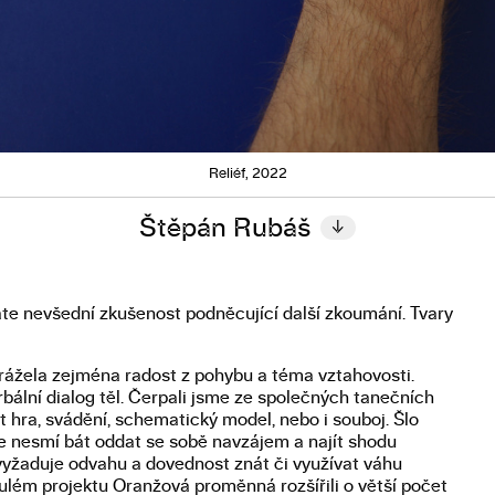
Reliéf, 2022
Štěpán Rubáš
↓
váte nevšední zkušenost podněcující další zkoumání. Tvary
rážela zejména radost z pohybu a téma vztahovosti.
ální dialog těl. Čerpali jsme ze společných tanečních
 hra, svádění, schematický model, nebo i souboj. Šlo
 se nesmí bát oddat se sobě navzájem a najít shodu
vyžaduje odvahu a dovednost znát či využívat váhu
nulém projektu Oranžová proměnná rozšířili o větší počet