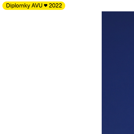
Diplomky AVU
♥
2022
Galerie