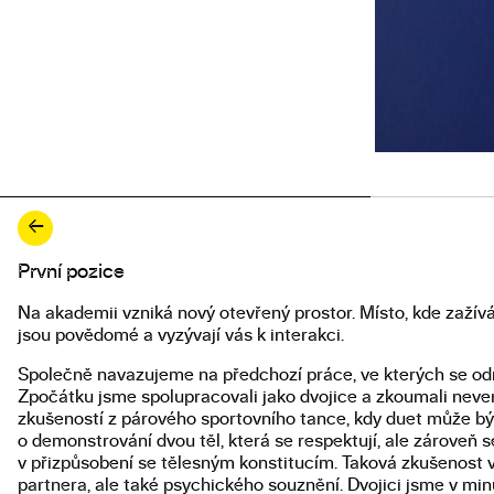
←
První pozice
Popis diplomové práce
Na akademii vzniká nový otevřený prostor. Místo, kde zaží
jsou povědomé a vyzývají vás k interakci.
Společně navazujeme na předchozí práce, ve kterých se od
Zpočátku jsme spolupracovali jako dvojice a zkoumali neverb
zkušeností z párového sportovního tance, kdy duet může být
o demonstrování dvou těl, která se respektují, ale zároveň
v přizpůsobení se tělesným konstitucím. Taková zkušenost 
partnera, ale také psychického souznění. Dvojici jsme v mi