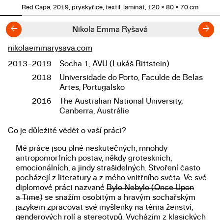
Red Cape, 2019, pryskyřice, textil, laminát, 120 × 80 × 70 cm
←
→
Nikola Emma Ryšavá
nikolaemmarysava.com
Odkazy
2013–2019
Socha 1, AVU
(Lukáš Rittstein)
Studium
2018
Universidade do Porto, Faculde de Belas
Artes, Portugalsko
2016
The Australian National University,
Canberra, Austrálie
Co je důležité vědět o vaší práci?
Popis diplomové práce
Mé práce jsou plné neskutečných, mnohdy
antropomorfních postav, někdy groteskních,
emocionálních, a jindy strašidelných. Stvoření často
pocházejí z literatury a z mého vnitřního světa. Ve své
diplomové práci nazvané
Bylo Nebylo (Once Upon
a Time)
se snažím osobitým a hravým sochařským
jazykem zpracovat své myšlenky na téma ženství,
genderových rolí a stereotypů. Vycházím z klasických