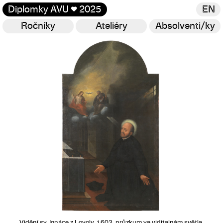
Diplomky AVU
♥
2025
EN
Ročníky
Ateliéry
Absolventi/ky
Galerie
Vidění sv. Ignáce z Loyoly, 1603, průzkum ve viditelném světle,