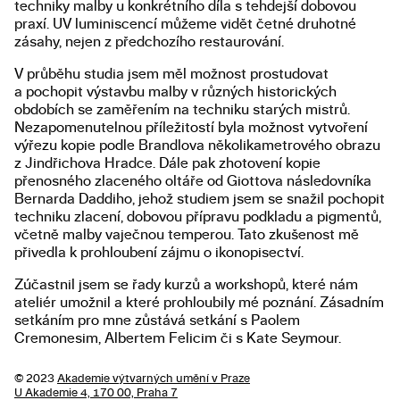
techniky malby u konkrétního díla s tehdejší dobovou
praxí. UV luminiscencí můžeme vidět četné druhotné
zásahy, nejen z předchozího restaurování.
V průběhu studia jsem měl možnost prostudovat
a pochopit výstavbu malby v různých historických
obdobích se zaměřením na techniku starých mistrů.
Nezapomenutelnou příležitostí byla možnost vytvoření
výřezu kopie podle Brandlova několikametrového obrazu
z Jindřichova Hradce. Dále pak zhotovení kopie
přenosného zlaceného oltáře od Giottova následovníka
Bernarda Daddiho, jehož studiem jsem se snažil pochopit
techniku zlacení, dobovou přípravu podkladu a pigmentů,
včetně malby vaječnou temperou. Tato zkušenost mě
přivedla k prohloubení zájmu o ikonopisectví.
Zúčastnil jsem se řady kurzů a workshopů, které nám
ateliér umožnil a které prohloubily mé poznání. Zásadním
setkáním pro mne zůstává setkání s Paolem
Cremonesim, Albertem Felicim či s Kate Seymour.
© 2023
Akademie výtvarných umění v Praze
U Akademie 4, 170 00, Praha 7