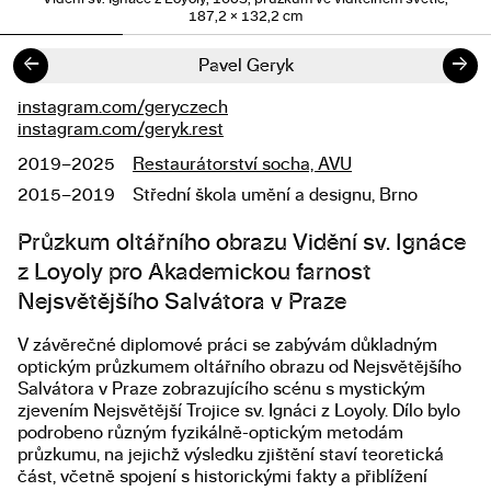
187,2 × 132,2 cm
←
→
Pavel Geryk
instagram.com/geryczech
Odkazy
instagram.com/geryk.rest
2019–2025
Restaurátorství socha, AVU
Studium
2015–2019
Střední škola umění a designu, Brno
Popis diplomové práce
Průzkum oltářního obrazu Vidění sv. Ignáce
z Loyoly pro Akademickou farnost
Nejsvětějšího Salvátora v Praze
V závěrečné diplomové práci se zabývám důkladným
optickým průzkumem oltářního obrazu od Nejsvětějšího
Salvátora v Praze zobrazujícího scénu s mystickým
zjevením Nejsvětější Trojice sv. Ignáci z Loyoly. Dílo bylo
podrobeno různým fyzikálně-optickým metodám
průzkumu, na jejichž výsledku zjištění staví teoretická
část, včetně spojení s historickými fakty a přiblížení