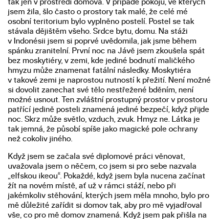
tak jen v prostředí domova. V případě pokojů, ve kterých
jsem žila, šlo často o prostory tak malé, že celé mé
osobní teritorium bylo vyplněno postelí. Postel se tak
stávala dějištěm všeho. Srdce bytu, domu. Na stáži
v Indonésii jsem si poprvé uvědomila, jak jsme během
spánku zranitelní. První noc na Jávě jsem zkoušela spát
bez moskytiéry, v zemi, kde jediné bodnutí maličkého
hmyzu může znamenat fatální následky. Moskytiéra
v takové zemi je naprostou nutností k přežití. Není možné
si dovolit zanechat své tělo nestřežené bděním, není
možné usnout. Ten zvláštní prostupný prostor v prostoru
patřící jedině posteli znamená jediné bezpečí, když přijde
noc. Skrz může světlo, vzduch, zvuk. Hmyz ne. Látka je
tak jemná, že působí spíše jako magické pole ochrany
než cokoliv jiného.
Když jsem se začala své diplomové práci věnovat,
uvažovala jsem o něčem, co jsem si pro sebe nazvala
„elfskou ikeou“. Pokaždé, když jsem byla nucena začínat
žít na novém místě, ať už v rámci stáží, nebo při
jakémkoliv stěhování, kterých jsem měla mnoho, bylo pro
mě důležité zařídit si domov tak, aby pro mě vyjadřoval
vše, co pro mě domov znamená. Když jsem pak přišla na