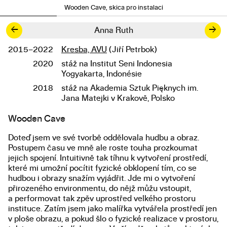
Wooden Cave, skica pro instalaci
←
→
Anna Ruth
2015–2022
Kresba, AVU
(Jiří Petrbok)
Studium
2020
stáž na Institut Seni Indonesia
Yogyakarta, Indonésie
2018
stáž na Akademia Sztuk Pięknych im.
Jana Matejki v Krakově, Polsko
Wooden Cave
Popis diplomové práce
Doteď jsem ve své tvorbě oddělovala hudbu a obraz.
Postupem času ve mně ale roste touha prozkoumat
jejich spojení. Intuitivně tak tíhnu k vytvoření prostředí,
které mi umožní pocítit fyzické obklopení tím, co se
hudbou i obrazy snažím vyjádřit. Jde mi o vytvoření
přirozeného environmentu, do nějž můžu vstoupit,
a performovat tak zpěv uprostřed velkého prostoru
instituce. Zatím jsem jako malířka vytvářela prostředí jen
v ploše obrazu, a pokud šlo o fyzické realizace v prostoru,