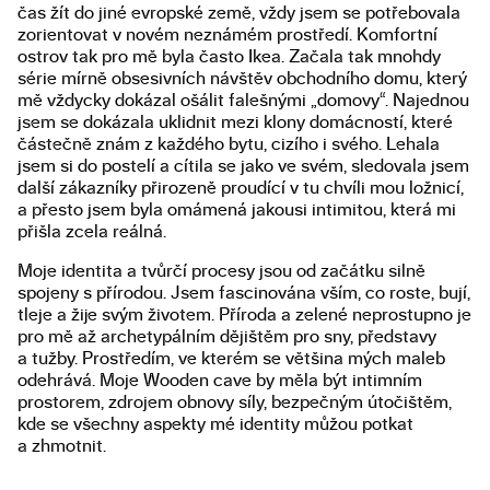
čas žít do jiné evropské země, vždy jsem se potřebovala
zorientovat v novém neznámém prostředí. Komfortní
ostrov tak pro mě byla často Ikea. Začala tak mnohdy
série mírně obsesivních návštěv obchodního domu, který
mě vždycky dokázal ošálit falešnými „domovy“. Najednou
jsem se dokázala uklidnit mezi klony domácností, které
částečně znám z každého bytu, cizího i svého. Lehala
jsem si do postelí a cítila se jako ve svém, sledovala jsem
další zákazníky přirozeně proudící v tu chvíli mou ložnicí,
a přesto jsem byla omámená jakousi intimitou, která mi
přišla zcela reálná.
Moje identita a tvůrčí procesy jsou od začátku silně
spojeny s přírodou. Jsem fascinována vším, co roste, bují,
tleje a žije svým životem. Příroda a zelené neprostupno je
pro mě až archetypálním dějištěm pro sny, představy
a tužby. Prostředím, ve kterém se většina mých maleb
odehrává. Moje Wooden cave by měla být intimním
prostorem, zdrojem obnovy síly, bezpečným útočištěm,
kde se všechny aspekty mé identity můžou potkat
a zhmotnit.