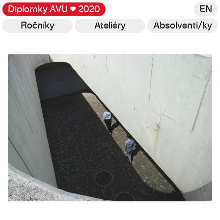
Diplomky AVU
♥
2020
EN
Ročníky
Ateliéry
Absolventi/ky
Galerie