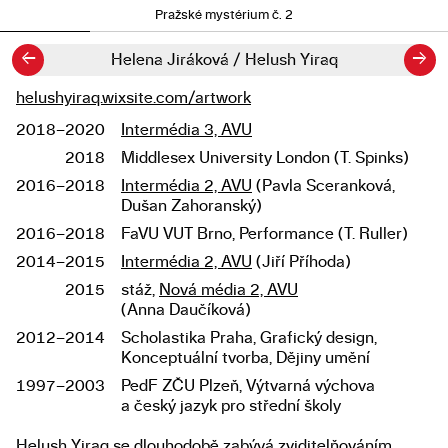
Pražské mystérium č. 2
←
→
Helena Jiráková / Helush Yiraq
helushyiraq.wixsite.com/artwork
Odkazy
2018–2020
Intermédia 3, AVU
Studium
2018
Middlesex University London (T. Spinks)
2016–2018
Intermédia 2, AVU
(Pavla Sceranková,
Dušan Zahoranský)
2016–2018
FaVU VUT Brno, Performance (T. Ruller)
2014–2015
Intermédia 2, AVU
(Jiří Příhoda)
2015
stáž,
Nová média 2, AVU
(Anna Daučíková)
2012–2014
Scholastika Praha, Grafický design,
Konceptuální tvorba, Dějiny umění
1997–2003
PedF ZČU Plzeň, Výtvarná výchova
a český jazyk pro střední školy
Helush Yiraq se dlouhodobě zabývá zviditelňováním