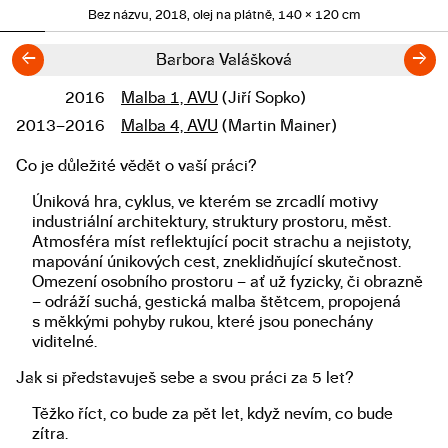
Bez názvu, 2018, olej na plátně, 140 × 120 cm
←
→
Barbora Valášková
2016
Malba 1, AVU
(Jiří Sopko)
Studium
2013–2016
Malba 4, AVU
(Martin Mainer)
Co je důležité vědět o vaší práci?
Popis diplomové práce
Úniková hra, cyklus, ve kterém se zrcadlí motivy
industriální architektury, struktury prostoru, měst.
Atmosféra míst reflektující pocit strachu a nejistoty,
mapování únikových cest, zneklidňující skutečnost.
Omezení osobního prostoru – ať už fyzicky, či obrazně
– odráží suchá, gestická malba štětcem, propojená
s měkkými pohyby rukou, které jsou ponechány
viditelné.
Jak si představuješ sebe a svou práci za 5 let?
Těžko říct, co bude za pět let, když nevím, co bude
zítra.