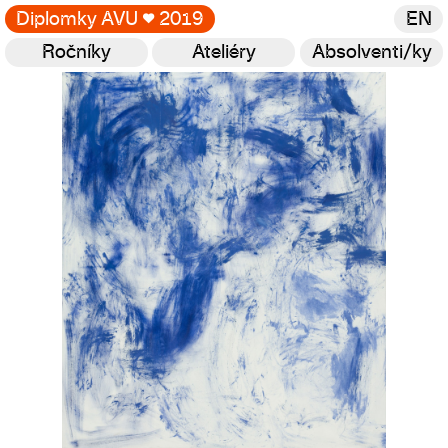
Diplomky AVU
♥
2019
EN
Ročníky
Ateliéry
Absolventi/ky
Galerie