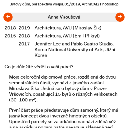
Bytový dům, perspektiva vnější, 01/2019, ArchiCAD, Photoshop
←
→
Anna Vitoušová
2018–2019
Architektura, AVU
(Miroslav Šik)
Studium
2015–2018
Architektura, AVU
(Emil Přikryl)
2017
Jennifer Lee and Pablo Castro Studio,
Korea National University of Arts, Jižní
Korea
Co je důležité vědět o vaší práci?
Popis diplomové práce
Moje celoroční diplomová práce, rozdělená do dvou
semestrálních částí, vychází z jasného zadání
Miroslava Šika. Jedná se o bytový dům v Praze-
Vršovicích, obsahující 15 bytů o různých velikostech
(30–100 m²).
První část práce představuje dům samotný, který má
jasný koncept dvou inverzně hmotných objektů.
Uprostřed parcely se za arkádou nachází zděná věž
a na arkádu v prvním patře navazuje skleněná zeď.