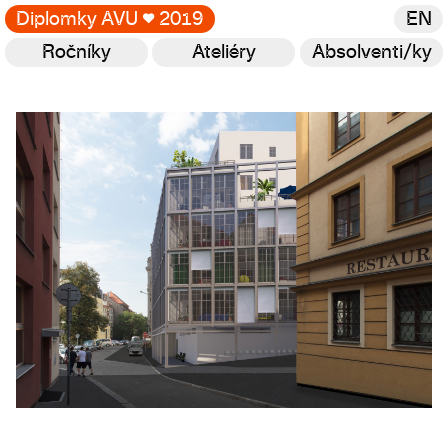
Diplomky AVU
♥
2019
EN
Ročníky
Ateliéry
Absolventi/ky
Galerie