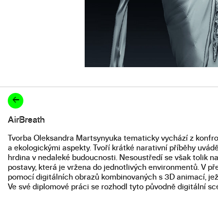
←
AirBreath
Popis diplomové práce
Tvorba Oleksandra Martsynyuka tematicky vychází z konfront
a ekologickými aspekty. Tvoří krátké narativní příběhy uvádě
hrdina v nedaleké budoucnosti. Nesoustředí se však tolik na 
postavy, která je vržena do jednotlivých environmentů. V 
pomocí digitálních obrazů kombinovaných s 3D animací, jež
Ve své diplomové práci se rozhodl tyto původně digitální sc
a objekty, které vycházejí z jeho autorského textu AirBreath