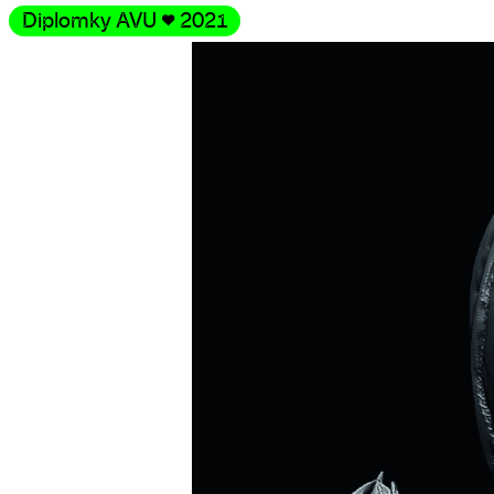
Diplomky AVU
♥
2021
Galerie