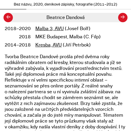
Bez názvu, 2020, deníkové zápisky, fotografie (2011–2012)
←
→
Beatrice Dandová
2018–2020
Malba 3, AVU
(Josef Bolf)
Studium
2018
MKE Budapest, Malba (C. Filp)
2014–2018
Kresba, AVU
(Jiří Petrbok)
Tvorba Beatrice Dandové prošla před dvěma roky
Popis diplomové práce
radikálním obratem od kresby, kterou studovala a jíž se
výhradně zabývala, k vyjadřování prostřednictvím textů.
Také její diplomová práce má konceptuální povahu.
Reflektuje v ní velmi specifickou intimní oblast –
seznamování se přes online portály. Z reálné snahy
o nalezení partnera se u ní vyvinula zvláštní zábava: na
schůzky přestala chodit se záměrem seznámit se, ale
vytěžit z nich zajímavou zkušenost. Brzy také zjistila, že
jsou založené na určitých předvídatelných vzorcích
chování, a začala je do jisté míry manipulovat. Tématem
její diplomové práce se tyto průzkumy však staly až
v okamžiku, kdy našla vlastní deníky z doby dospívání. I ty