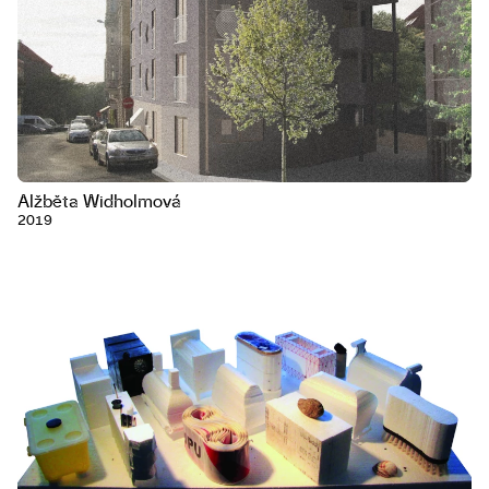
Alžběta Widholmová
2019