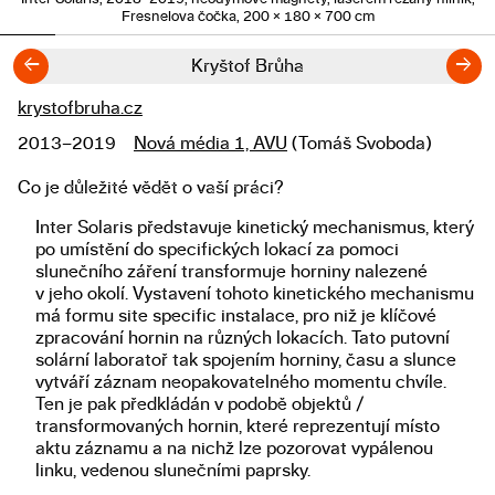
Fresnelova čočka, 200 × 180 × 700 cm
←
→
Kryštof Brůha
krystofbruha.cz
Odkazy
2013–2019
Nová média 1, AVU
(Tomáš Svoboda)
Studium
Co je důležité vědět o vaší práci?
Popis diplomové práce
Inter Solaris představuje kinetický mechanismus, který
po umístění do specifických lokací za pomoci
slunečního záření transformuje horniny nalezené
v jeho okolí. Vystavení tohoto kinetického mechanismu
má formu site specific instalace, pro niž je klíčové
zpracování hornin na různých lokacích. Tato putovní
solární laboratoř tak spojením horniny, času a slunce
vytváří záznam neopakovatelného momentu chvíle.
Ten je pak předkládán v podobě objektů /
transformovaných hornin, které reprezentují místo
aktu záznamu a na nichž lze pozorovat vypálenou
linku, vedenou slunečními paprsky.