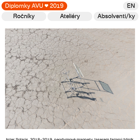
Diplomky AVU
♥
2019
EN
Ročníky
Ateliéry
Absolventi/ky
Galerie
Inter Solaris, 2018–2019, neodymové magnety, laserem řezaný hliník,