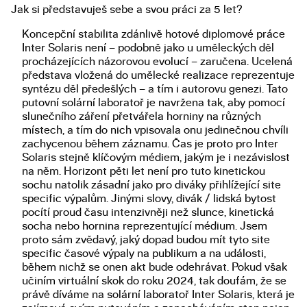
Jak si představuješ sebe a svou práci za 5 let?
Koncepční stabilita zdánlivě hotové diplomové práce
Inter Solaris není – podobně jako u uměleckých děl
procházejících názorovou evolucí – zaručena. Ucelená
představa vložená do umělecké realizace reprezentuje
syntézu děl předešlých – a tím i autorovu genezi. Tato
putovní solární laboratoř je navržena tak, aby pomocí
slunečního záření přetvářela horniny na různých
místech, a tím do nich vpisovala onu jedinečnou chvíli
zachycenou během záznamu. Čas je proto pro Inter
Solaris stejně klíčovým médiem, jakým je i nezávislost
na něm. Horizont pěti let není pro tuto kinetickou
sochu natolik zásadní jako pro diváky přihlížející site
specific výpalům. Jinými slovy, divák / lidská bytost
pocítí proud času intenzivněji než slunce, kinetická
socha nebo hornina reprezentující médium. Jsem
proto sám zvědavý, jaký dopad budou mít tyto site
specific časové výpaly na publikum a na události,
během nichž se onen akt bude odehrávat. Pokud však
učiním virtuální skok do roku 2024, tak doufám, že se
právě díváme na solární laboratoř Inter Solaris, která je