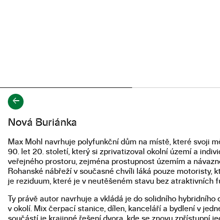
←
Popis diplomové práce
Nová Buriánka
Max Mohl navrhuje polyfunkční dům na místě, které svoji mě
90. let 20. století, který si zprivatizoval okolní území a in
veřejného prostoru, zejména prostupnost územím a návaznost 
Rohanské nábřeží v současné chvíli láká pouze motoristy, kte
je reziduum, které je v neutěšeném stavu bez atraktivních f
Ty právě autor navrhuje a vkládá je do solidního hybridního
v okolí. Mix čerpací stanice, dílen, kanceláří a bydlení v je
součástí je krajinné řešení dvora, kde se znovu zpřístupní 