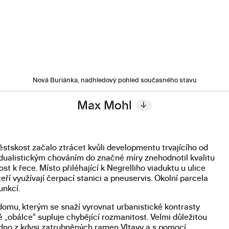
Nová Buriánka, nadhledový pohled současného stavu
Max Mohl
↓
stskost začalo ztrácet kvůli developmentu trvajícího od
dividualistickým chováním do značné míry znehodnotil kvalitu
k řece. Místo přiléhající k Negrelliho viaduktu u ulice
ří využívají čerpací stanici a pneuservis. Okolní parcela
unkcí.
 domu, kterým se snaží vyrovnat urbanistické kontrasty
dné „obálce“ supluje chybějící rozmanitost. Velmi důležitou
jedno z kdysi zatrubněných ramen Vltavy a s pomocí