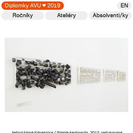
Diplomky AVU
♥
2019
EN
Ročníky
Ateliéry
Absolventi/ky
Galerie
Jednorázové klávesnice / Simple keyboards, 2015, redukované