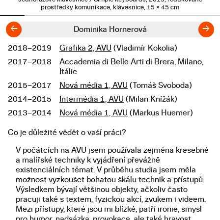
prostředky komunikace, klávesnice, 15 × 45 cm
←
→
Dominika Hornerová
2018–2019
Grafika 2, AVU
(Vladimír Kokolia)
Studium
2017–2018
Accademia di Belle Arti di Brera, Milano,
Itálie
2015–2017
Nová média 1, AVU
(Tomáš Svoboda)
2014–2015
Intermédia 1, AVU
(Milan Knížák)
2013–2014
Nová média 1, AVU
(Markus Huemer)
Co je důležité vědět o vaší práci?
Popis diplomové práce
V počátcích na AVU jsem používala zejména kresebné
a malířské techniky k vyjádření převážně
existenciálních témat. V průběhu studia jsem měla
možnost vyzkoušet bohatou škálu technik a přístupů.
Výsledkem bývají většinou objekty, ačkoliv často
pracuji také s textem, fyzickou akcí, zvukem i videem.
Mezi přístupy, které jsou mi blízké, patří ironie, smysl
pro humor, nadsázka, provokace, ale také hravost