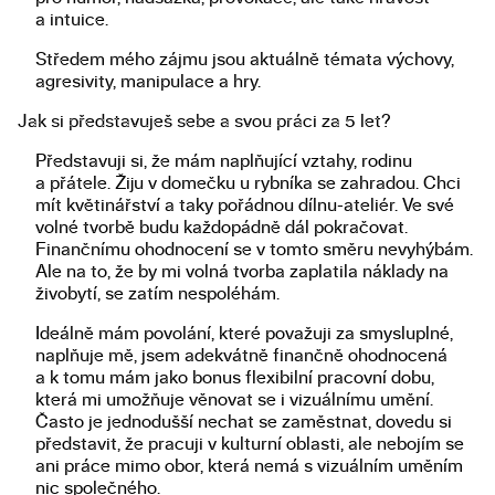
a intuice.
Středem mého zájmu jsou aktuálně témata výchovy,
agresivity, manipulace a hry.
Jak si představuješ sebe a svou práci za 5 let?
Představuji si, že mám naplňující vztahy, rodinu
a přátele. Žiju v domečku u rybníka se zahradou. Chci
mít květinářství a taky pořádnou dílnu-ateliér. Ve své
volné tvorbě budu každopádně dál pokračovat.
Finančnímu ohodnocení se v tomto směru nevyhýbám.
Ale na to, že by mi volná tvorba zaplatila náklady na
živobytí, se zatím nespoléhám.
Ideálně mám povolání, které považuji za smysluplné,
naplňuje mě, jsem adekvátně finančně ohodnocená
a k tomu mám jako bonus flexibilní pracovní dobu,
která mi umožňuje věnovat se i vizuálnímu umění.
Často je jednodušší nechat se zaměstnat, dovedu si
představit, že pracuji v kulturní oblasti, ale nebojím se
ani práce mimo obor, která nemá s vizuálním uměním
nic společného.