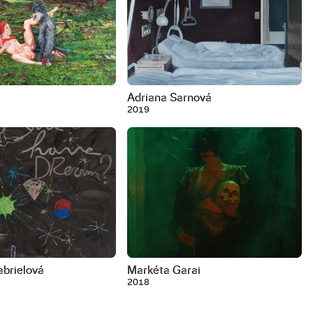
Adriana Sarnová
2019
abrielová
Markéta Garai
2018