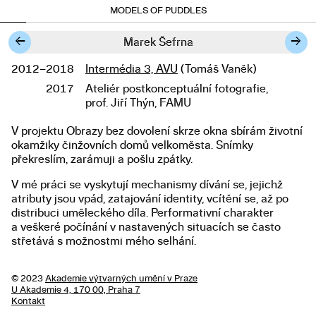
MODELS OF PUDDLES
←
→
Marek Šefrna
2012–2018
Intermédia 3, AVU
(Tomáš Vaněk)
Studium
2017
Ateliér postkonceptuální fotografie,
prof. Jiří Thýn, FAMU
V projektu Obrazy bez dovolení skrze okna sbírám životní
Popis diplomové práce
okamžiky činžovních domů velkoměsta. Snímky
překreslím, zarámuji a pošlu zpátky.
V mé práci se vyskytují mechanismy dívání se, jejichž
atributy jsou vpád, zatajování identity, vcítění se, až po
distribuci uměleckého díla. Performativní charakter
a veškeré počínání v nastavených situacích se často
střetává s možnostmi mého selhání.
© 2023
Akademie výtvarných umění v Praze
U Akademie 4, 170 00, Praha 7
Kontakt