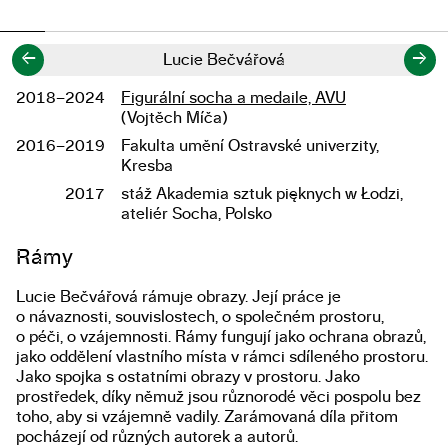
←
→
Lucie Bečvářová
2018–2024
Figurální socha a medaile, AVU
Studium
(Vojtěch Míča)
2016–2019
Fakulta umění Ostravské univerzity,
Kresba
2017
stáž Akademia sztuk pięknych w Łodzi,
ateliér Socha, Polsko
Popis diplomové práce
Rámy
Lucie Bečvářová rámuje obrazy. Její práce je
o návaznosti, souvislostech, o společném prostoru,
o péči, o vzájemnosti. Rámy fungují jako ochrana obrazů,
jako oddělení vlastního místa v rámci sdíleného prostoru.
Jako spojka s ostatními obrazy v prostoru. Jako
prostředek, díky němuž jsou různorodé věci pospolu bez
toho, aby si vzájemně vadily. Zarámovaná díla přitom
pocházejí od různých autorek a autorů.