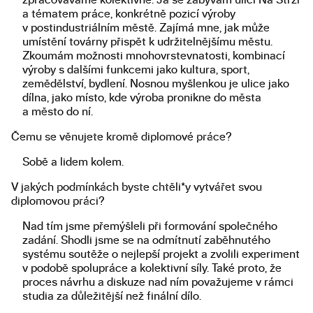
a tématem práce, konkrétně pozicí výroby
v postindustriálním městě. Zajímá mne, jak může
umístění továrny přispět k udržitelnějšímu městu.
Zkoumám možnosti mnohovrstevnatosti, kombinací
výroby s dalšími funkcemi jako kultura, sport,
zemědělství, bydlení. Nosnou myšlenkou je ulice jako
dílna, jako místo, kde výroba pronikne do města
a město do ní.
Čemu se věnujete kromě diplomové práce?
Sobě a lidem kolem.
V jakých podmínkách byste chtěli*y vytvářet svou
diplomovou práci?
Nad tím jsme přemýšleli při formování společného
zadání. Shodli jsme se na odmítnutí zaběhnutého
systému soutěže o nejlepší projekt a zvolili experiment
v podobě spolupráce a kolektivní síly. Také proto, že
proces návrhu a diskuze nad ním považujeme v rámci
studia za důležitější než finální dílo.