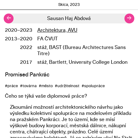
Skica, 2023
←
→
Sausan Haj Abdová
2020–2023
Architektura, AVU
Studium
2013–2020
FA ČVUT
2022
stáž, BAST (Bureau Architectures Sans
Titre)
2017
stáž, Bartlett, University College London
Promised Pankrác
Popis diplomové práce
#práce #továrna #město #udržitelnost #spolupráce
Čeho se týká vaše diplomová práce?
Zkoumání možností architektonického návrhu jako
výsledku kolektivní spolupráce na modelovém příkladu
na pražském Pankráci. Je to území, kde se mísí
výškové budovy korporací, městská dálnice, nákupní
centra, chátrající objekty, prázdno. Celé území
zpracováváme kolektivně. Já se zabývám ulicí Na Strži