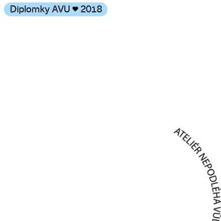
Diplomky AVU
♥
2018
Galerie