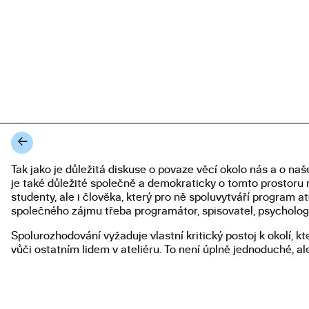
←
Tak jako je důležitá diskuse o povaze věcí okolo nás a o na
Popis diplomové práce
je také důležité společně a demokraticky o tomto prostoru 
studenty, ale i člověka, který pro ně spoluvytváří program a
společného zájmu třeba programátor, spisovatel, psycholog 
Spolurozhodování vyžaduje vlastní kritický postoj k okolí, 
vůči ostatním lidem v ateliéru. To není úplně jednoduché, ale 
ve společném prostoru.
© 2023
Akademie výtvarných umění v Praze
U Akademie 4, 170 00, Praha 7