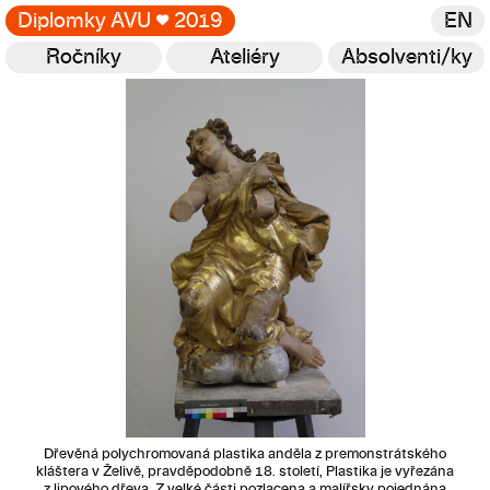
Diplomky AVU
♥
2019
EN
Ročníky
Ateliéry
Absolventi/ky
Galerie
Dřevěná polychromovaná plastika anděla z premonstrátského
kláštera v Želivě, pravděpodobně 18. století, Plastika je vyřezána
z lipového dřeva. Z velké části pozlacena a malířsky pojednána