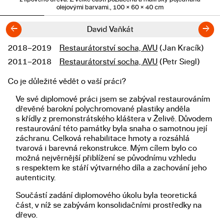
olejovými barvami., 100 × 60 × 40 cm
←
→
David Vaňkát
2018–2019
Restaurátorství socha, AVU
(Jan Kracík)
Studium
2011–2018
Restaurátorství socha, AVU
(Petr Siegl)
Co je důležité vědět o vaší práci?
Popis diplomové práce
Ve své diplomové práci jsem se zabýval restaurováním
dřevěné barokní polychromované plastiky anděla
s křídly z premonstrátského kláštera v Želivě. Důvodem
restaurování této památky byla snaha o samotnou její
záchranu. Celková rehabilitace hmoty a rozsáhlá
tvarová i barevná rekonstrukce. Mým cílem bylo co
možná nejvěrnější přiblížení se původnímu vzhledu
s respektem ke stáří výtvarného díla a zachování jeho
autenticity.
Součástí zadání diplomového úkolu byla teoretická
část, v níž se zabývám konsolidačními prostředky na
dřevo.