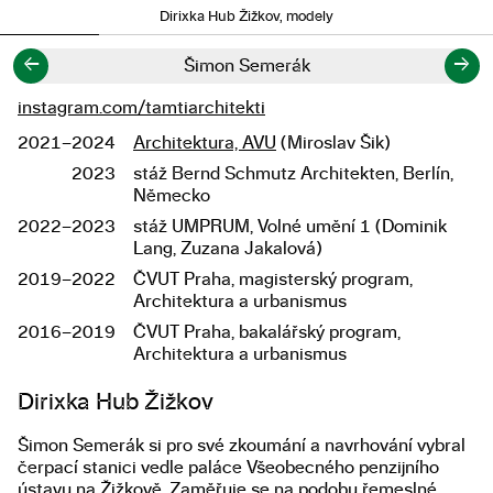
Dirixka Hub Žižkov, modely
←
→
Šimon Semerák
instagram.com/tamtiarchitekti
Odkazy
2021–2024
Architektura, AVU
(Miroslav Šik)
Studium
2023
stáž Bernd Schmutz Architekten, Berlín,
Německo
2022–2023
stáž UMPRUM, Volné umění 1 (Dominik
Lang, Zuzana Jakalová)
2019–2022
ČVUT Praha, magisterský program,
Architektura a urbanismus
2016–2019
ČVUT Praha, bakalářský program,
Architektura a urbanismus
Popis diplomové práce
Dirixka Hub Žižkov
Šimon Semerák si pro své zkoumání a navrhování vybral
čerpací stanici vedle paláce Všeobecného penzijního
ústavu na Žižkově. Zaměřuje se na podobu řemeslné