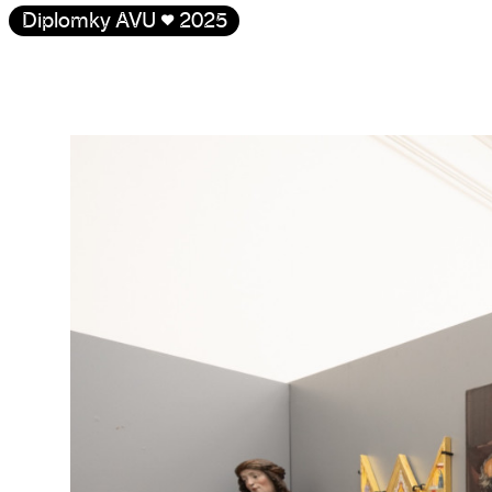
Diplomky AVU
♥
2025
Galerie