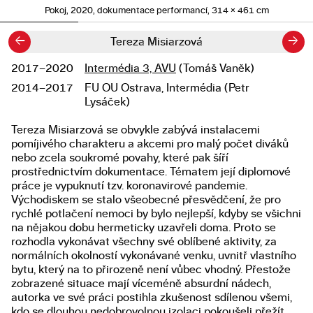
Pokoj, 2020, dokumentace performancí, 314 × 461 cm
←
→
Tereza Misiarzová
2017–2020
Intermédia 3, AVU
(Tomáš Vaněk)
Studium
2014–2017
FU OU Ostrava, Intermédia (Petr
Lysáček)
Tereza Misiarzová se obvykle zabývá instalacemi
Popis diplomové práce
pomíjivého charakteru a akcemi pro malý počet diváků
nebo zcela soukromé povahy, které pak šíří
prostřednictvím dokumentace. Tématem její diplomové
práce je vypuknutí tzv. koronavirové pandemie.
Východiskem se stalo všeobecné přesvědčení, že pro
rychlé potlačení nemoci by bylo nejlepší, kdyby se všichni
na nějakou dobu hermeticky uzavřeli doma. Proto se
rozhodla vykonávat všechny své oblíbené aktivity, za
normálních okolností vykonávané venku, uvnitř vlastního
bytu, který na to přirozeně není vůbec vhodný. Přestože
zobrazené situace mají víceméně absurdní nádech,
autorka ve své práci postihla zkušenost sdílenou všemi,
kdo se dlouhou nedobrovolnou izolaci pokoušeli přežít