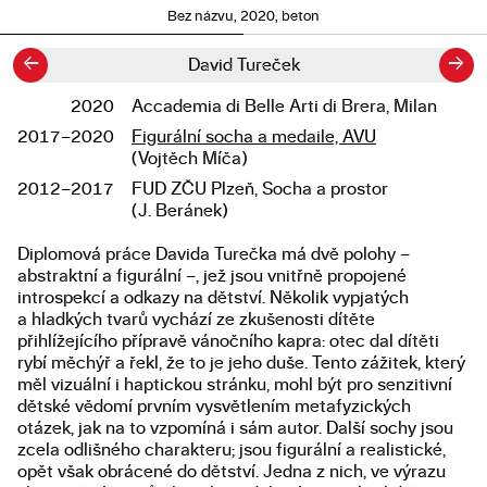
Bez názvu, 2020, beton
←
→
David Tureček
2020
Accademia di Belle Arti di Brera, Milan
Studium
2017–2020
Figurální socha a medaile, AVU
(Vojtěch Míča)
2012–2017
FUD ZČU Plzeň, Socha a prostor
(J. Beránek)
Diplomová práce Davida Turečka má dvě polohy –
Popis diplomové práce
abstraktní a figurální –, jež jsou vnitřně propojené
introspekcí a odkazy na dětství. Několik vypjatých
a hladkých tvarů vychází ze zkušenosti dítěte
přihlížejícího přípravě vánočního kapra: otec dal dítěti
rybí měchýř a řekl, že to je jeho duše. Tento zážitek, který
měl vizuální i haptickou stránku, mohl být pro senzitivní
dětské vědomí prvním vysvětlením metafyzických
otázek, jak na to vzpomíná i sám autor. Další sochy jsou
zcela odlišného charakteru; jsou figurální a realistické,
opět však obrácené do dětství. Jedna z nich, ve výrazu