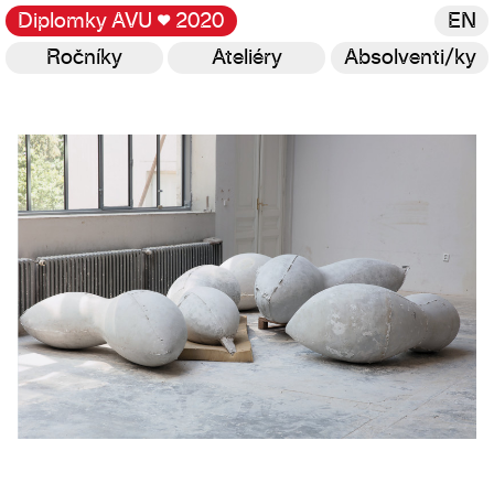
Diplomky AVU
♥
2020
EN
Ročníky
Ateliéry
Absolventi/ky
Galerie