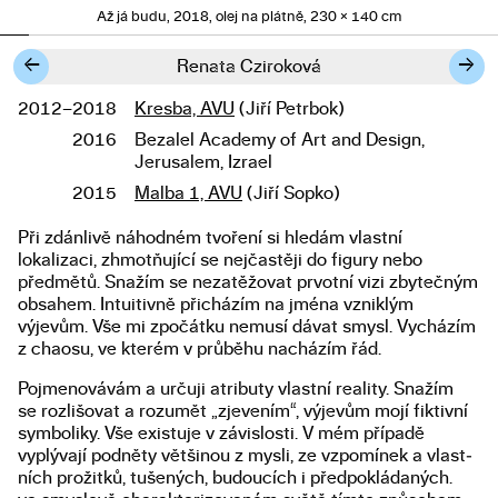
Až já budu, 2018, olej na plátně, 230 × 140 cm
←
→
Renata Cziroková
2012–2018
Kresba, AVU
(Jiří Petrbok)
Studium
2016
Bezalel Academy of Art and Design,
Jerusalem, Izrael
2015
Malba 1, AVU
(Jiří Sopko)
Při zdánlivě náhodném tvoření si hledám vlastní
Popis diplomové práce
lokalizaci, zhmotňující se nejčastěji do figury nebo
předmětů. Snažím se nezatěžovat prvotní vizi zbytečným
obsahem. Intuitivně přicházím na jména vzniklým
výjevům. Vše mi zpočátku nemusí dávat smysl. Vycházím
z chaosu, ve kterém v prů­běhu nacházím řád.
Pojmenovávám a určuji atributy vlastní reality. Snažím
se rozlišovat a rozumět „zjevením“, výjevům mojí fiktivní
symboliky. Vše existuje v závislosti. V mém případě
vyplývají podněty většinou z mysli, ze vzpomínek a vlast­
ních prožitků, tušených, budoucích i předpokládaných.