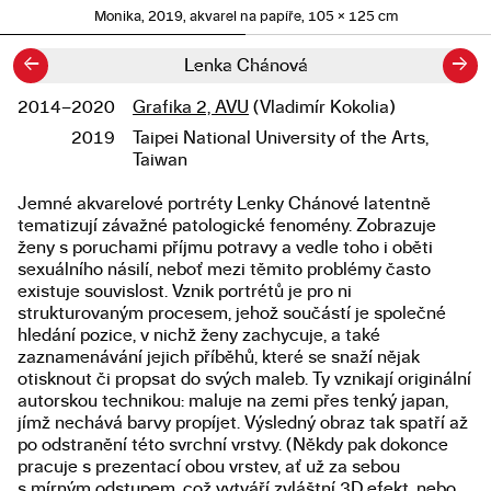
Monika, 2019, akvarel na papíře, 105 × 125 cm
←
→
Lenka Chánová
2014–2020
Grafika 2, AVU
(Vladimír Kokolia)
Studium
2019
Taipei National University of the Arts,
Taiwan
Jemné akvarelové portréty Lenky Chánové latentně
Popis diplomové práce
tematizují závažné patologické fenomény. Zobrazuje
ženy s poruchami příjmu potravy a vedle toho i oběti
sexuálního násilí, neboť mezi těmito problémy často
existuje souvislost. Vznik portrétů je pro ni
strukturovaným procesem, jehož součástí je společné
hledání pozice, v nichž ženy zachycuje, a také
zaznamenávání jejich příběhů, které se snaží nějak
otisknout či propsat do svých maleb. Ty vznikají originální
autorskou technikou: maluje na zemi přes tenký japan,
jímž nechává barvy propíjet. Výsledný obraz tak spatří až
po odstranění této svrchní vrstvy. (Někdy pak dokonce
pracuje s prezentací obou vrstev, ať už za sebou
s mírným odstupem, což vytváří zvláštní 3D efekt, nebo