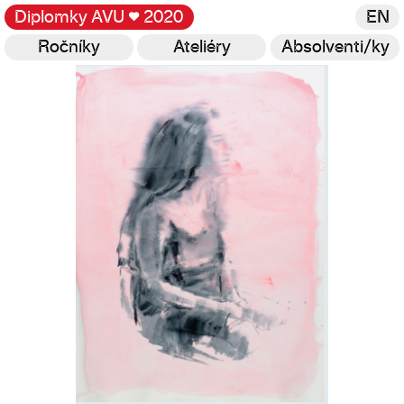
Diplomky AVU
♥
2020
EN
Ročníky
Ateliéry
Absolventi/ky
Galerie