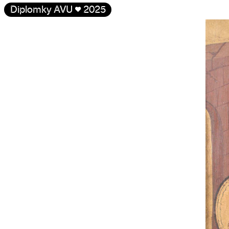
Diplomky AVU
♥
2025
Galerie